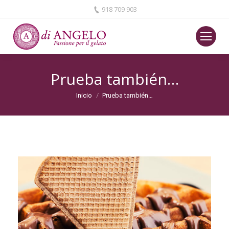
918 709 903
Prueba también…
Estás aquí:
Inicio
Prueba también…